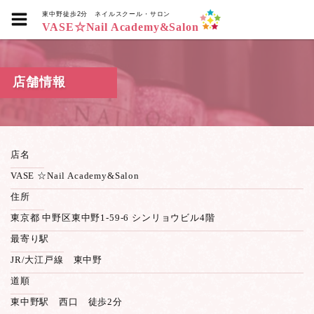
東中野徒歩2分
ネイルスクール・サロン
VASE☆Nail Academy&Salon
店舗情報
店名
VASE ☆Nail Academy&Salon
住所
東京都 中野区東中野1-59-6 シンリョウビル4階
最寄り駅
JR/大江戸線 東中野
道順
東中野駅 西口 徒歩2分