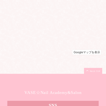
PAGE TOP
VASE☆Nail Academy&Salon
SNS