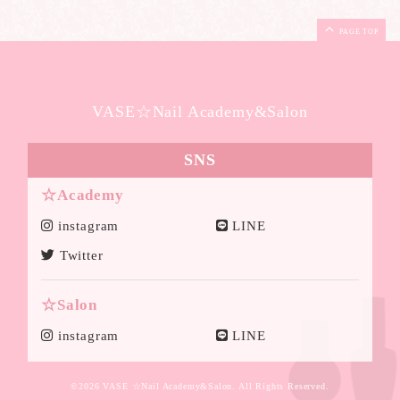
PAGE TOP
VASE☆Nail Academy&Salon
SNS
☆Academy
instagram
LINE
Twitter
☆Salon
instagram
LINE
©2026
VASE ☆Nail Academy&Salon
. All Rights Reserved.