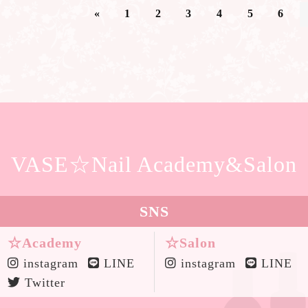
«
1
2
3
4
5
6
VASE☆Nail Academy&Salon
SNS
☆Academy
☆Salon
instagram
LINE
instagram
LINE
Twitter