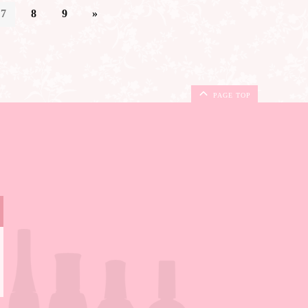
7
8
9
»
PAGE TOP