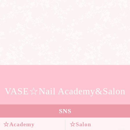
VASE☆Nail Academy&Salon
SNS
☆Academy
☆Salon