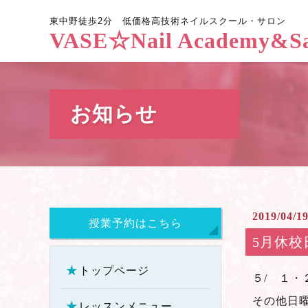
東中野徒歩2分
低価格高技術
ネイルスクール・サロン
VASE☆Nail Academy&Sa
お知らせ
2019/04/19
授業予約はこちら
5月休校
トップページ
５/ １
その他日
レッスンメニュー