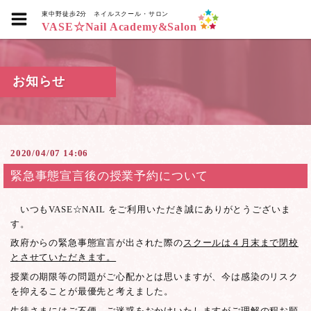
東中野徒歩2分
ネイルスクール・サロン
VASE☆Nail Academy&Salon
お知らせ
2020/04/07 14:06
緊急事態宣言後の授業予約について
いつもVASE☆NAIL をご利用いただき誠にありがとうございま
す。
政府からの緊急事態宣言が出された際の
スクールは４月末まで閉校
とさせていただきます。
授業の期限等の問題がご心配かとは思いますが、今は感染のリスク
を抑えることが最優先と考えました。
生徒さまにはご不便、ご迷惑をおかけいたしますがご理解の程お願