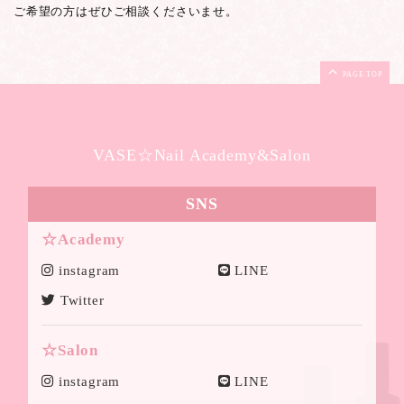
ご希望の方はぜひご相談くださいませ。
PAGE TOP
VASE☆Nail Academy&Salon
SNS
☆Academy
instagram
LINE
Twitter
☆Salon
instagram
LINE