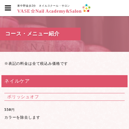
東中野徒歩2分
ネイルスクール・サロン
VASE☆Nail Academy&Salon
コース・メニュー紹介
※表記の料金は全て税込み価格です
ネイルケア
ポリッシュオフ
550
円
カラーを除去します