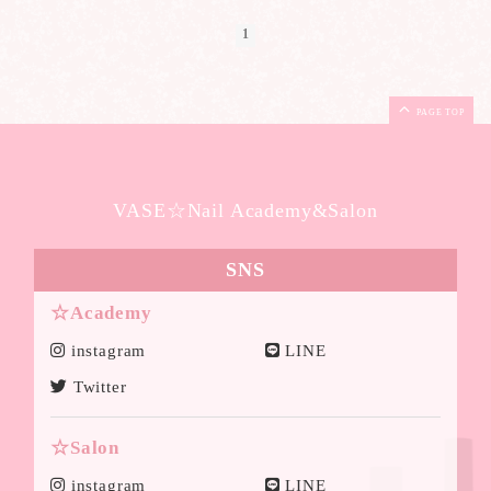
1
PAGE TOP
VASE☆Nail Academy&Salon
SNS
☆Academy
instagram
LINE
Twitter
☆Salon
instagram
LINE