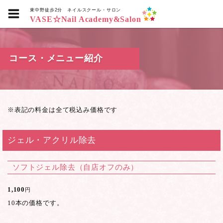
東中野徒歩2分
ネイルスクール・サロン
VASE☆Nail Academy&Salon
コース・メニュー紹介
※表記の料金は全て税込み価格です
ジェル・アクリル除去
ソフトジェル除去（自店オフのみ）
1,100
円
10本の価格です。