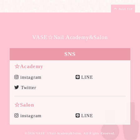
PAGE TOP
VASE☆Nail Academy&Salon
SNS
☆Academy
instagram
LINE
Twitter
☆Salon
instagram
LINE
©2026
VASE ☆Nail Academy&Salon
. All Rights Reserved.