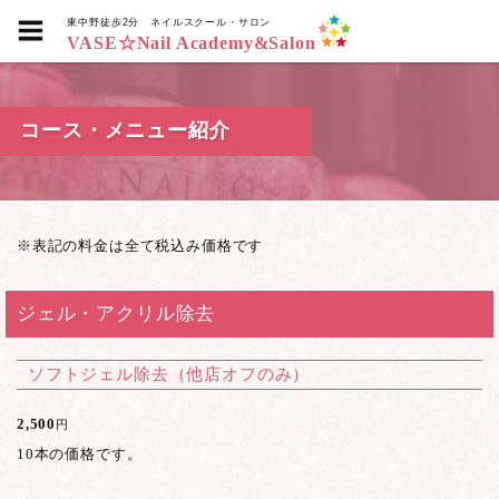
東中野徒歩2分
ネイルスクール・サロン
VASE☆Nail Academy&Salon
コース・メニュー紹介
※表記の料金は全て税込み価格です
ジェル・アクリル除去
ソフトジェル除去（他店オフのみ）
2,500
円
10本の価格です。