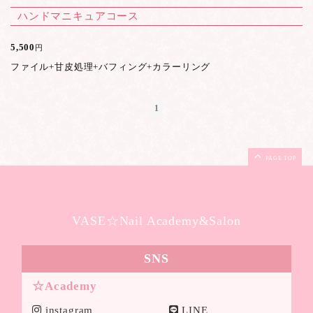
ハンドマニキュアコース
5,500
円
ファイル+甘皮処理+バフィング+カラーリング
1
PAGE TOP
VASE☆Nail Academy&Salon
SNS
☆Academy
instagram
LINE