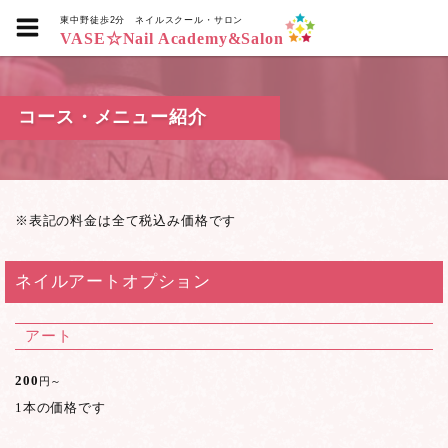
東中野徒歩2分
ネイルスクール・サロン
VASE☆Nail Academy&Salon
コース・メニュー紹介
※表記の料金は全て税込み価格です
ネイルアートオプション
アート
200
円～
1本の価格です