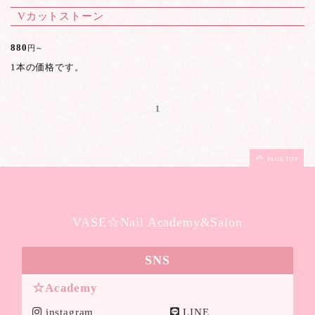
Vカットストーン
880
円～
1本の価格です。
1
PAGE TOP
VASE☆Nail Academy&Salon
SNS
☆Academy
instagram
LINE