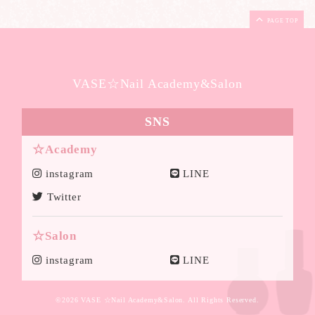
PAGE TOP
VASE☆Nail Academy&Salon
SNS
☆Academy
instagram
LINE
Twitter
☆Salon
instagram
LINE
©2026
VASE ☆Nail Academy&Salon
. All Rights Reserved.