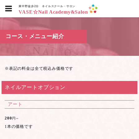
東中野徒歩2分
ネイルスクール・サロン
VASE☆Nail Academy&Salon
コース・メニュー紹介
※表記の料金は全て税込み価格です
ネイルアートオプション
アート
200
円～
1本の価格です