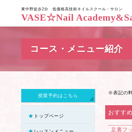
東中野徒歩2分
低価格高技術
ネイルスクール・サロン
VASE☆Nail Academy&Sa
コース・メニュー紹介
※表記の
授業予約はこちら
おすす
トップページ
足裏フ
レッスンメニュー