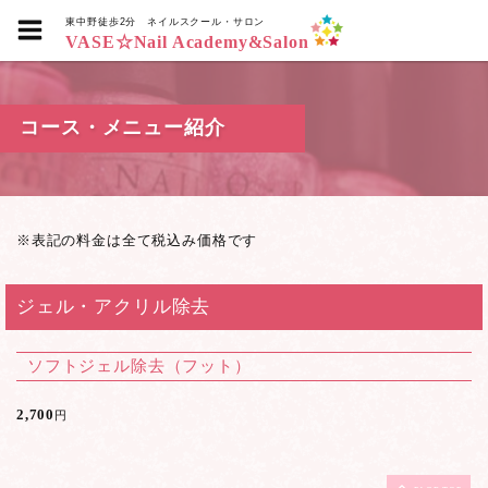
東中野徒歩2分
ネイルスクール・サロン
VASE☆Nail Academy&Salon
コース・メニュー紹介
※表記の料金は全て税込み価格です
ジェル・アクリル除去
ソフトジェル除去（フット）
2,700
円