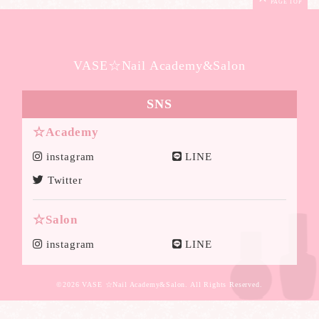
PAGE TOP
VASE☆Nail Academy&Salon
SNS
☆Academy
instagram
LINE
Twitter
☆Salon
instagram
LINE
©2026
VASE ☆Nail Academy&Salon
. All Rights Reserved.