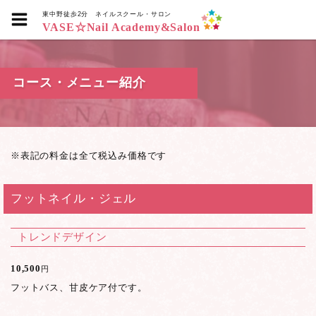
東中野徒歩2分
ネイルスクール・サロン
VASE☆Nail Academy&Salon
コース・メニュー紹介
※表記の料金は全て税込み価格です
フットネイル・ジェル
トレンドデザイン
10,500
円
フットバス、甘皮ケア付です。