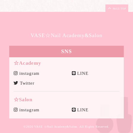
PAGE TOP
VASE☆Nail Academy&Salon
SNS
☆Academy
instagram
LINE
Twitter
☆Salon
instagram
LINE
©2026
VASE ☆Nail Academy&Salon
. All Rights Reserved.